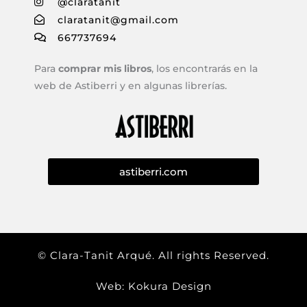
@claratanit
claratanit@gmail.com
667737694
Para
comprar mis libros
, los encontrarás en la
web de Astiberri y en algunas librerías.
astiberri.com
© Clara-Tanit Arqué. All rights Reserved.
Web: Kokura Design