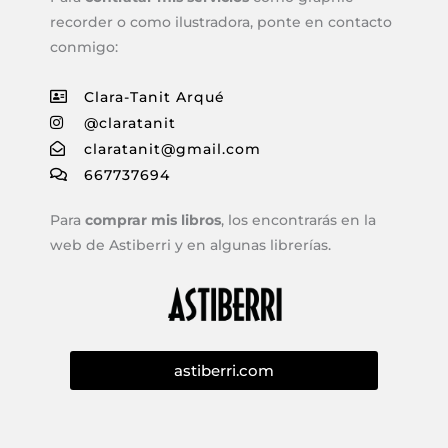
recorder o como ilustradora, ponte en contacto
conmigo:
Clara-Tanit Arqué
@claratanit
claratanit@gmail.com
667737694
Para
comprar mis libros
, los encontrarás en la
web de Astiberri y en algunas librerías.
astiberri.com