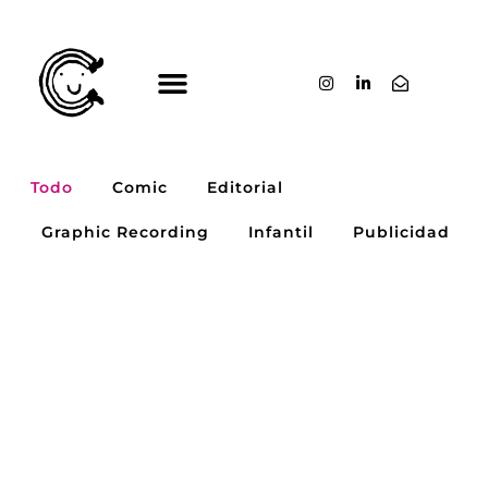
Ir
al
contenido
Todo
Comic
Editorial
Graphic Recording
Infantil
Publicidad