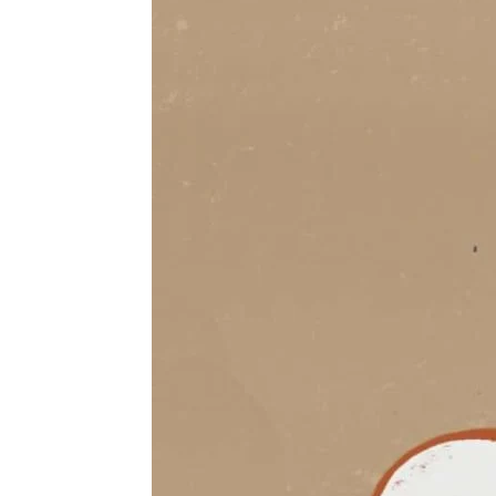
sobre
cuidados
para
la
ropa
Cusart