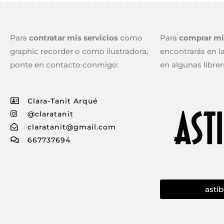
Para
contratar mis servicios
como
Para
comprar mis
graphic recorder o como ilustradora,
encontrarás en la
ponte en contacto conmigo:
en algunas librer
Clara-Tanit Arqué
@claratanit
claratanit@gmail.com
667737694
asti