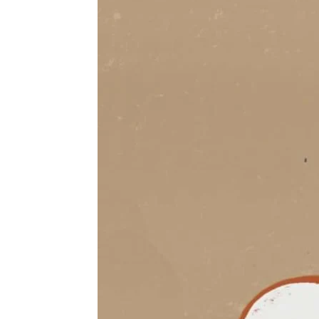
sobre
cuidados
para
la
ropa
Cusart