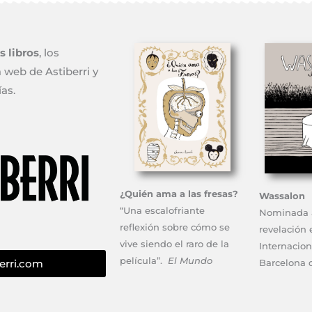
 libros
, los
 web de Astiberri y
ías.
¿Quién ama a las fresas?
Wassalon
“Una escalofriante
Nominada 
reflexión sobre cómo se
revelación 
vive siendo el raro de la
Internacio
película”.
El Mundo
Barcelona 
berri.com