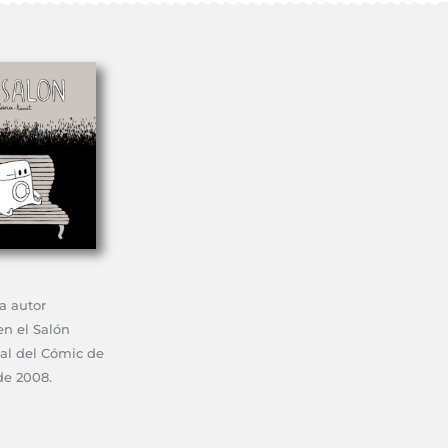
a autor
en el Salón
nal del Cómic de
de 2008.