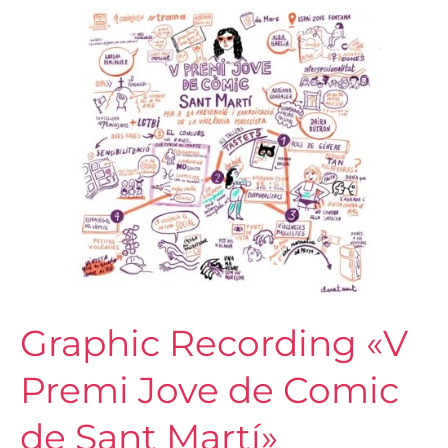
Graphic
Recording
«V
Premi
Jove
de
Comic
de
Sant
Martí»
Graphic Recording «V
Premi Jove de Comic
de Sant Martí»