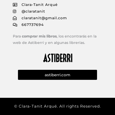
Clara-Tanit Arqué
@claratanit
claratanit@gmail.com
667737694
Para
comprar mis libros
, los encontrarás en la
web de Astiberri y en algunas librerías.
astiberri.com
© Clara-Tanit Arqué. All rights Reserved.