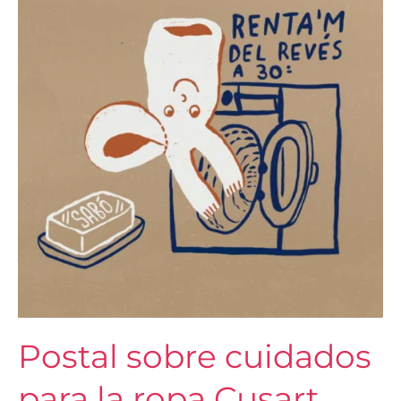
cuidados
para
la
ropa
Cusart
Postal sobre cuidados
para la ropa Cusart