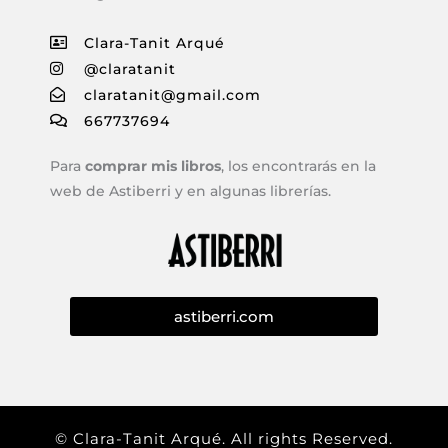
Clara-Tanit Arqué
@claratanit
claratanit@gmail.com
667737694
Para
comprar mis libros
, los encontrarás en la
web de Astiberri y en algunas librerías.
astiberri.com
© Clara-Tanit Arqué. All rights Reserved.